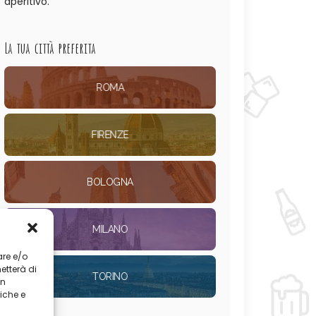
aperitivo.
La tua città preferita
ROMA
FIRENZE
BOLOGNA
MILANO
are e/o
etterà di
TORINO
on
iche e