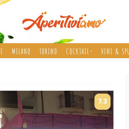
ZE
MILANO
TORINO
COCKTAIL
VINI & SP
7.3