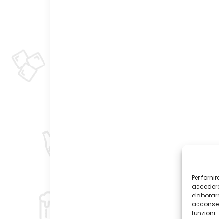
Per forni
accedere 
elaborar
acconsent
funzioni.