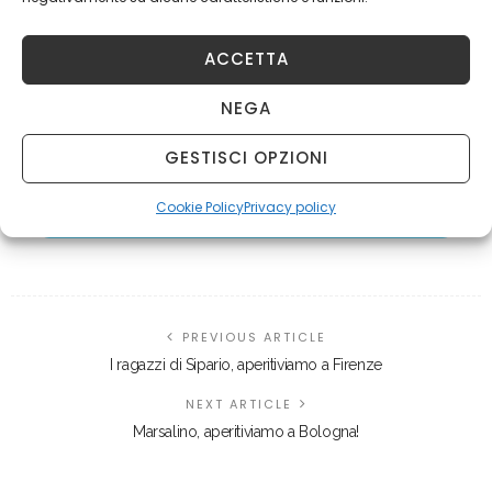
ACCETTA
Tags:
speakeasy
The Jerry Thomas Project
NEGA
GESTISCI OPZIONI
SHARE ON FACEBOOK
Cookie Policy
Privacy policy
SHARE ON TWITTER
PREVIOUS ARTICLE
I ragazzi di Sipario, aperitiviamo a Firenze
NEXT ARTICLE
Marsalino, aperitiviamo a Bologna!