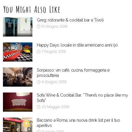
You Might Also Like
Greg: ristorante & cocktail bar a Tivoli
10 Giugno 2019
Happy Days: locale in stile americano anni 50
7 Giugno 2019
Sorpasso: vin cafè, cucina, formaggeria e
prosciutteria
4 Giugno 2019
Sofa Wine & Cocktail Bar: “There’s no place like my
Sofa”
22 Maggio 2019
Baccano a Roma, una nuova drink list per il tuo
8
aperitivo
17 Aprile 2019