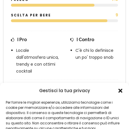
9
SCELTA PER BERE
I Pro
I Contro
Locale
C'è chi lo definisce
dall'atmosfera unica,
un po' troppo snob
trendy e con ottimi
cocktail
La nostra opinione
Gestisci la tua privacy
Il locale offre un'esperienza completa: a
8.7
Per fornire le migliori esperienze, utilizziamo tecnologie come i
partire dagli ottimi cocktail fino
cookie per memorizzare e/o accedere alle informazioni del
dispositivo. Il consenso a queste tecnologie ci permetterà di
all'atmosfera ispirata al proibizionismo.
elaborare dati come il comportamento di navigazione o ID unici
su questo sito. Non acconsentire o ritirare il consenso può influire
negativamente su alcune caratteristiche e funzioni.