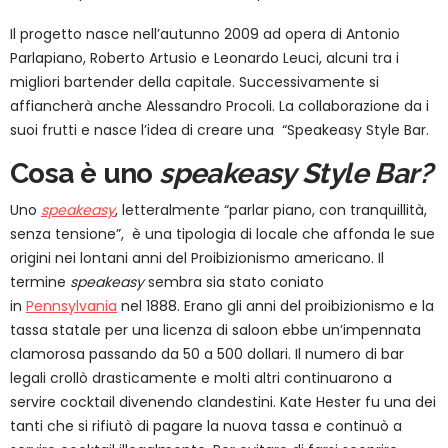
Il progetto nasce nell’autunno 2009 ad opera di Antonio
Parlapiano, Roberto Artusio e Leonardo Leuci, alcuni tra i
migliori bartender della capitale. Successivamente si
affiancherà anche Alessandro Procoli. La collaborazione da i
suoi frutti e nasce l’idea di creare una “Speakeasy Style Bar.
Cosa è uno
speakeasy Style Bar?
Uno
speakeasy
, letteralmente “parlar piano, con tranquillità,
senza tensione”, è una tipologia di locale che affonda le sue
origini nei lontani anni del Proibizionismo americano. Il
termine
speakeasy
sembra sia stato coniato
in
Pennsylvania
nel 1888. Erano gli anni del proibizionismo e la
tassa statale per una licenza di saloon ebbe un’impennata
clamorosa passando da 50 a 500 dollari. Il numero di bar
legali crollò drasticamente e molti altri continuarono a
servire cocktail divenendo clandestini. Kate Hester fu una dei
tanti che si rifiutò di pagare la nuova tassa e continuò a