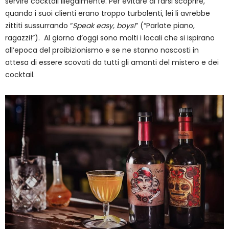
servire cocktail illegalmente. Per evitare di farsi scoprire,
quando i suoi clienti erano troppo turbolenti, lei li avrebbe
zittiti sussurrando “
Speak easy, boys!
” (“Parlate piano,
ragazzi!”). Al giorno d’oggi sono molti i locali che si ispirano
all’epoca del proibizionismo e se ne stanno nascosti in
attesa di essere scovati da tutti gli amanti del mistero e dei
cocktail.