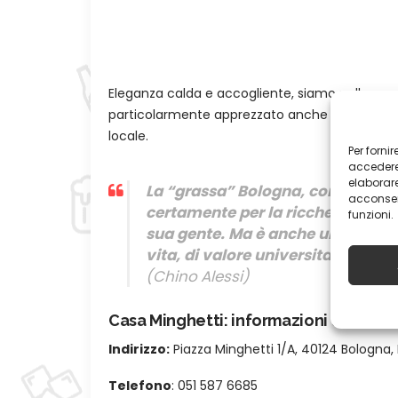
Eleganza calda e accogliente, siamo nella zon
particolarmente apprezzato anche il rapporto qu
locale.
Per forni
accedere 
elaborar
La “grassa” Bologna, come con ve
acconsent
certamente per la ricchezza, per 
funzioni.
sua gente. Ma è anche un centro di
vita, di valore universitario mond
(Chino Alessi)
Casa Minghetti: informazioni utili e co
Indirizzo:
Piazza Minghetti 1/A
,
40124 Bologna,
Telefono
: 051 587 6685