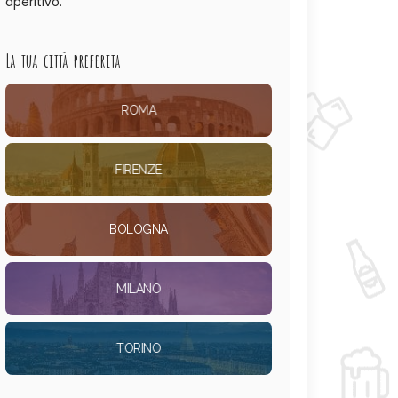
aperitivo.
La tua città preferita
ROMA
FIRENZE
BOLOGNA
MILANO
TORINO