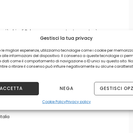
a più chic di Bologna, ma, nonostante questo, è
Gestisci la tua privacy
alità prezzo che invoglia a provare, e riprovare, il
re le migliori esperienze, utilizziamo tecnologie come i cookie per memorizz
alle informazioni del dispositivo. Il consenso a queste tecnologie ci perm
e dati come il comportamento di navigazione o ID unici su questo sito. N
na sarcastica viene definita, è tale
ire o ritirare il consenso può influire negativamente su alcune caratterist
l’abbondanza, per lo spirito godereccio della
 grande cultura, di eleganza, di bello stile di
iale.
ACCETTA
NEGA
GESTISCI OPZ
Cookie Policy
Privacy policy
ntatti
Italia