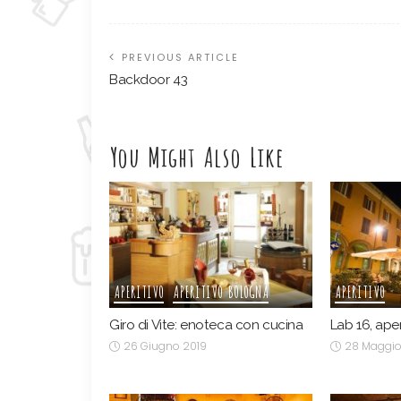
PREVIOUS ARTICLE
Backdoor 43
You Might Also Like
APERITIVO
APERITIVO BOLOGNA
APERITIVO
Giro di Vite: enoteca con cucina
Lab 16, ape
26 Giugno 2019
28 Maggio