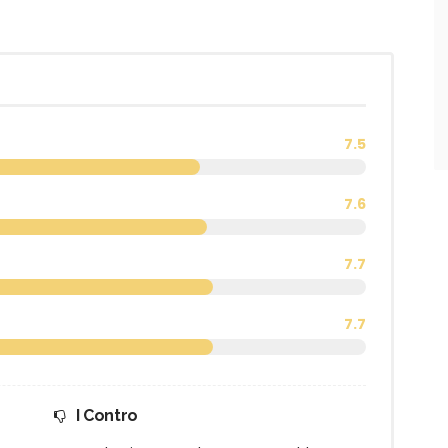
7.5
7.6
7.7
7.7
I Contro