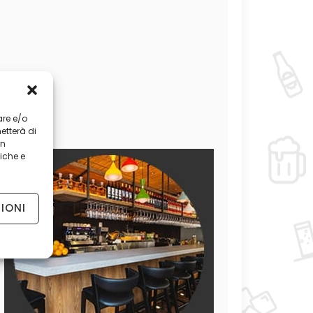
are e/o
etterà di
on
iche e
IONI