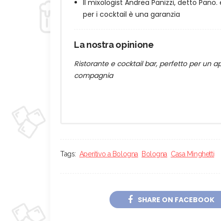
Il mixologist Andrea Panizzi, detto Pano. 
per i cocktail è una garanzia
La nostra opinione
Ristorante e cocktail bar, perfetto per un 
compagnia
Tags:
Aperitivo a Bologna
Bologna
Casa Minghetti
SHARE ON FACEBOOK