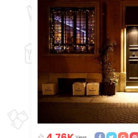
4.76K
Views