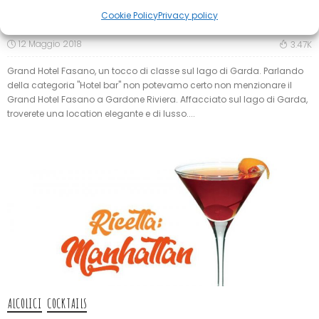
Cookie Policy
Privacy policy
Grand Hotel Fasano a Gardone Riviera
12 Maggio 2018
3.47K
Grand Hotel Fasano, un tocco di classe sul lago di Garda. Parlando
della categoria "Hotel bar" non potevamo certo non menzionare il
Grand Hotel Fasano a Gardone Riviera. Affacciato sul lago di Garda,
troverete una location elegante e di lusso....
ALCOLICI
COCKTAILS