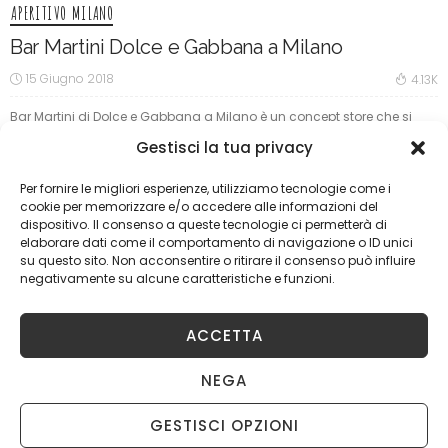
APERITIVO MILANO
Bar Martini Dolce e Gabbana a Milano
15 Giugno 2018
4.13K
Bar Martini di Dolce e Gabbana a Milano è un concept store che si
trova nel cuore di Milano. Impossibile non fare una sosta dopo un
Gestisci la tua privacy
pomeriggio di shopping, magari proprio nella Boutique in corso
Venezia. La prima cosa che...
Per fornire le migliori esperienze, utilizziamo tecnologie come i
cookie per memorizzare e/o accedere alle informazioni del
dispositivo. Il consenso a queste tecnologie ci permetterà di
elaborare dati come il comportamento di navigazione o ID unici
8.3
su questo sito. Non acconsentire o ritirare il consenso può influire
negativamente su alcune caratteristiche e funzioni.
ACCETTA
NEGA
GESTISCI OPZIONI
APERITIVO