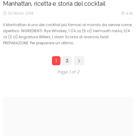
Manhattan, ricetta e storia del cocktail
30 Marzo 2018
4.11K
Il Manhattan è uno dei cocktail più famosi al mondo da servire come
aperitivo. INGREDIENTI: Rye Whiskey, 1 1/4 oz (5 cl) Vermouth rosso, 3/4
oz (2 cl) Angostura Bitters, 1 dash Scorza di arancia, twist
PREPARAZIONE: Per preparare un ottimo...
1
2
Page 1 of 2