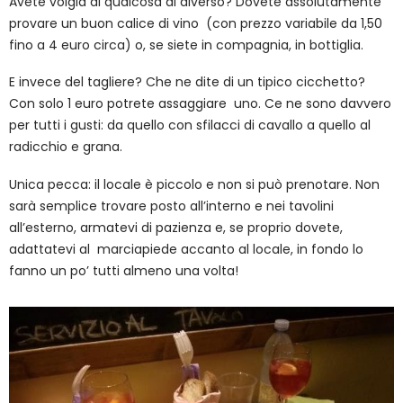
Avete volgia di qualcosa di diverso? Dovete assolutamente
provare un buon calice di vino (con prezzo variabile da 1,50
fino a 4 euro circa) o, se siete in compagnia, in bottiglia.
E invece del tagliere? Che ne dite di un tipico cicchetto?
Con solo 1 euro potrete assaggiare uno. Ce ne sono davvero
per tutti i gusti: da quello con sfilacci di cavallo a quello al
radicchio e grana.
Unica pecca: il locale è piccolo e non si può prenotare. Non
sarà semplice trovare posto all’interno e nei tavolini
all’esterno, armatevi di pazienza e, se proprio dovete,
adattatevi al marciapiede accanto al locale, in fondo lo
fanno un po’ tutti almeno una volta!