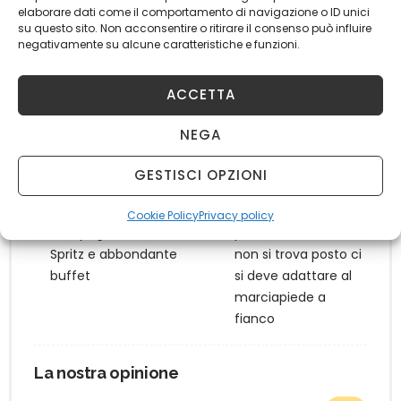
elaborare dati come il comportamento di navigazione o ID unici
su questo sito. Non acconsentire o ritirare il consenso può influire
8
PREZZO
negativamente su alcune caratteristiche e funzioni.
8.5
SCELTA PER BERE
ACCETTA
NEGA
I Pro
I Contro
GESTISCI OPZIONI
Locale perfetto per
Locale piccolo e non
un aperitivo in
è possibile
Cookie Policy
Privacy policy
compagnia, ottimi
prenotare. Quando
Spritz e abbondante
non si trova posto ci
buffet
si deve adattare al
marciapiede a
fianco
La nostra opinione