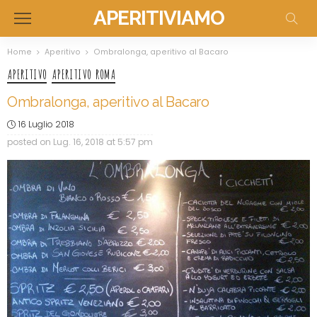
APERITIVIAMO
Home
Aperitivo
Ombralonga, aperitivo al Bacaro
APERITIVO
APERITIVO ROMA
Ombralonga, aperitivo al Bacaro
16 Luglio 2018
posted on
Lug. 16, 2018 at 5:57 pm