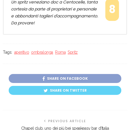
Un spritz veneziano doc a Centocelle, tanta
8
cortesia da parte di proprietari e personale
e abbondanti taglieri d'accompagnamento.
Da provare!
Tags:
aperitivo
ombralonga
Roma
Spritz
SHARE ON FACEBOOK
SHARE ON TWITTER
PREVIOUS ARTICLE
Chapel club, uno dei più bei speakeasy bar d’Italia