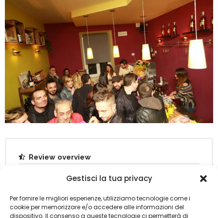
Review overview
Gestisci la tua privacy
7
LOCATION
Per fornire le migliori esperienze, utilizziamo tecnologie come i
cookie per memorizzare e/o accedere alle informazioni del
8.5
RICCHEZZA DEL BUFFET
dispositivo. Il consenso a queste tecnologie ci permetterà di