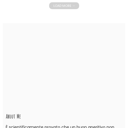
LOAD MORE
About Me
È scientificamente provato che un buon aperitivo non