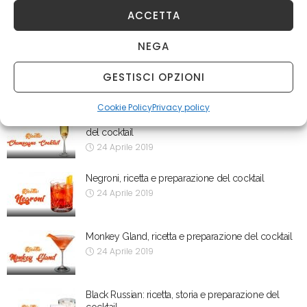
Il giro del mondo in 5 cocktail
ACCETTA
22 Aprile 2024
NEGA
Amuerte è il primo gin al mondo prodotto con
foglie di coca
GESTISCI OPZIONI
20 Aprile 2022
Cookie Policy
Privacy policy
Champagne Cocktail: storia, ricetta e preparazione
del cocktail
24 Aprile 2019
Negroni, ricetta e preparazione del cocktail
24 Aprile 2019
Monkey Gland, ricetta e preparazione del cocktail
24 Aprile 2019
Black Russian: ricetta, storia e preparazione del
cocktail