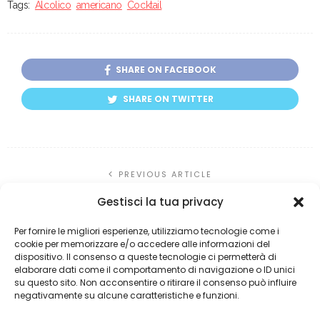
Tags:
Alcolico
americano
Cocktail
SHARE ON FACEBOOK
SHARE ON TWITTER
PREVIOUS ARTICLE
Pork’n’Roll
Gestisci la tua privacy
NEXT ARTICLE
Per fornire le migliori esperienze, utilizziamo tecnologie come i
Aviation, ricetta e storia del cocktail
cookie per memorizzare e/o accedere alle informazioni del
dispositivo. Il consenso a queste tecnologie ci permetterà di
elaborare dati come il comportamento di navigazione o ID unici
su questo sito. Non acconsentire o ritirare il consenso può influire
You Might Also Like
negativamente su alcune caratteristiche e funzioni.